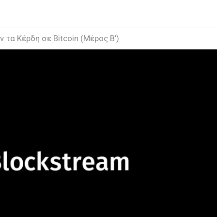
τα Κέρδη σε Bitcoin (Μέρος Β’)