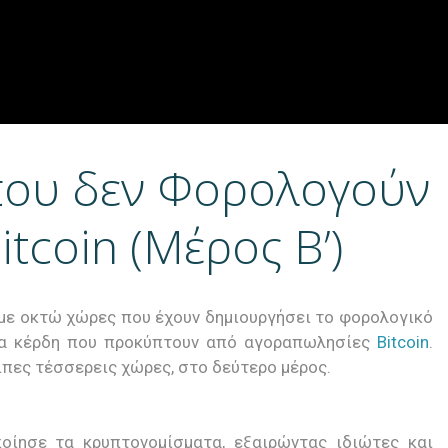
που δεν Φορολογούν
itcoin (Μέρος Β’)
ε οκτώ χώρες που έχουν δημιουργήσει το φορολογικό
τα κέρδη που προκύπτουν από αγοραπωλησίες
Bitcoin
.
πες τέσσερεις χώρες, στο δεύτερο μέρος.
οίησε τα κρυπτονομίσματα, εξαιρώντας ιδιώτες και