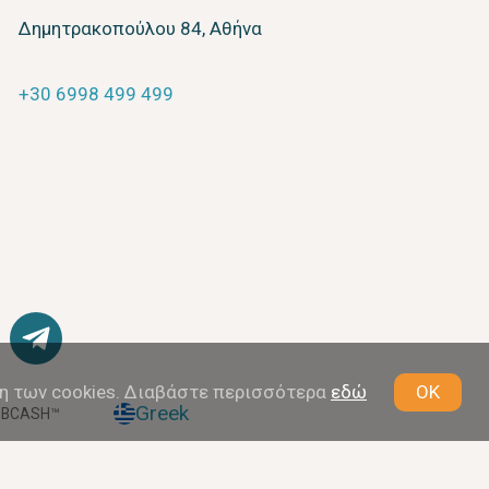
Δημητρακοπούλου 84, Αθήνα
+30 6998 499 499
η των cookies. Διαβάστε περισσότερα
εδώ
OK
Greek
 BCASH™