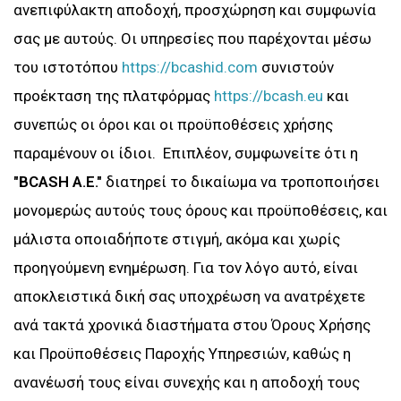
ανεπιφύλακτη αποδοχή, προσχώρηση και συμφωνία
σας με αυτούς. Οι υπηρεσίες που παρέχονται μέσω
του ιστοτόπου
https://bcashid.com
συνιστούν
προέκταση της πλατφόρμας
https://bcash.eu
και
συνεπώς οι όροι και οι προϋποθέσεις χρήσης
παραμένουν οι ίδιοι. Επιπλέον, συμφωνείτε ότι η
"BCASH Α.Ε."
διατηρεί το δικαίωμα να τροποποιήσει
μονομερώς αυτούς τους όρους και προϋποθέσεις, και
μάλιστα οποιαδήποτε στιγμή, ακόμα και χωρίς
προηγούμενη ενημέρωση. Για τον λόγο αυτό, είναι
αποκλειστικά δική σας υποχρέωση να ανατρέχετε
ανά τακτά χρονικά διαστήματα στου Όρους Χρήσης
και Προϋποθέσεις Παροχής Υπηρεσιών, καθώς η
ανανέωσή τους είναι συνεχής και η αποδοχή τους