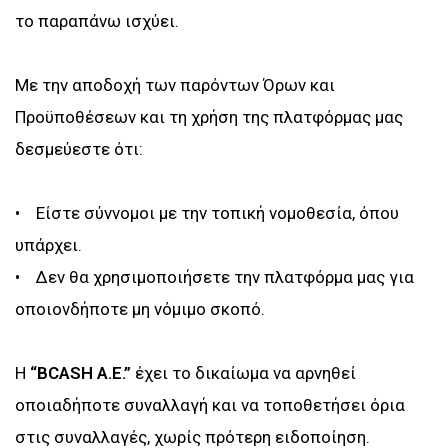
το παραπάνω ισχύει.
Με την αποδοχή των παρόντων Όρων και
Προϋποθέσεων και τη χρήση της πλατφόρμας μας
δεσμεύεστε ότι:
• Είστε σύννομοι με την τοπική νομοθεσία, όπου
υπάρχει.
• Δεν θα χρησιμοποιήσετε την πλατφόρμα μας για
οποιονδήποτε μη νόμιμο σκοπό.
Η
“BCASH Α.Ε.”
έχει το δικαίωμα να αρνηθεί
οποιαδήποτε συναλλαγή και να τοποθετήσει όρια
στις συναλλαγές, χωρίς πρότερη ειδοποίηση.