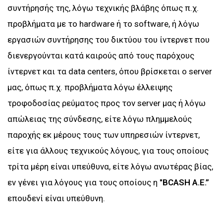
συντήρησής της, λόγω τεχνικής βλάβης όπως π.χ.
προβλήματα με το hardware ή το software, ή λόγω
εργασιών συντήρησης του δικτύου του ίντερνετ που
διενεργούνται κατά καιρούς από τους παρόχους
ίντερνετ και τα data centers, όπου βρίσκεται ο server
μας, όπως π.χ. προβλήματα λόγω έλλειψης
τροφοδοσίας ρεύματος προς τον server μας ή λόγω
απώλειας της σύνδεσης, είτε λόγω πλημμελούς
παροχής εκ μέρους τους των υπηρεσιών ίντερνετ,
είτε για άλλους τεχνικούς λόγους, για τους οποίους
τρίτα μέρη είναι υπεύθυνα, είτε λόγω ανωτέρας βίας,
εν γένει για λόγους για τους οποίους η
"BCASH Α.Ε.”
επουδενί είναι υπεύθυνη.