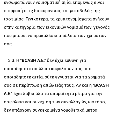
ενσωματώνουν νομισματική αξία, επομένως είναι
επιρρεπή στις διακυμάνσεις και μεταβολές της
ισοτιμίας. Γενικότερα, τα κρυπτονομίσματα ανήκουν
στην κατηγορία των εικονικών νομισμάτων, γεγονός
που μπορεί να προκαλέσει απώλεια των χρημάτων
σας.
3.3. Η
"BCASH Α.Ε."
δεν έχει ευθύνη για
οποιαδήποτε απώλεια κεφαλαίων σας από
οποιαδήποτε αιτία, ούτε εγγυάται για τα χρήματά
σας σε περίπτωση απώλειάς τους. Αν και η
"BCASH
Α.Ε."
έχει λάβει όλα τα απαραίτητα μέτρα για την
ασφάλεια και συνέχιση των συναλλαγών, ωστόσο,
δεν υπάρχουν συγκεκριμένα νομοθετικά μέτρα