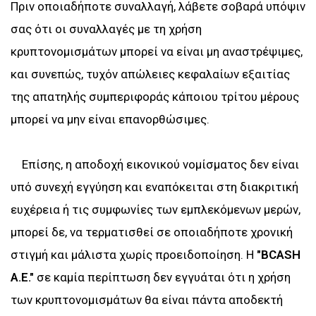
Πριν οποιαδήποτε συναλλαγή, λάβετε σοβαρά υπόψιν
σας ότι οι συναλλαγές με τη χρήση
κρυπτονομισμάτων μπορεί να είναι μη αναστρέψιμες,
και συνεπώς, τυχόν απώλειες κεφαλαίων εξαιτίας
της απατηλής συμπεριφοράς κάποιου τρίτου μέρους
μπορεί να μην είναι επανορθώσιμες.
Επίσης, η αποδοχή εικονικού νομίσματος δεν είναι
υπό συνεχή εγγύηση και εναπόκειται στη διακριτική
ευχέρεια ή τις συμφωνίες των εμπλεκόμενων μερών,
μπορεί δε, να τερματισθεί σε οποιαδήποτε χρονική
στιγμή και μάλιστα χωρίς προειδοποίηση. Η
"BCASH
Α.Ε."
σε καμία περίπτωση δεν εγγυάται ότι η χρήση
των κρυπτονομισμάτων θα είναι πάντα αποδεκτή