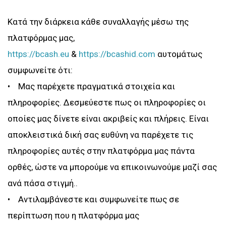
Κατά την διάρκεια κάθε συναλλαγής μέσω της
πλατφόρμας μας,
https://bcash.eu
&
https://bcashid.com
αυτομάτως
συμφωνείτε ότι:
• Μας παρέχετε πραγματικά στοιχεία και
πληροφορίες. Δεσμεύεστε πως οι πληροφορίες οι
οποίες μας δίνετε είναι ακριβείς και πλήρεις. Είναι
αποκλειστικά δική σας ευθύνη να παρέχετε τις
πληροφορίες αυτές στην πλατφόρμα μας πάντα
ορθές, ώστε να μπορούμε να επικοινωνούμε μαζί σας
ανά πάσα στιγμή..
• Αντιλαμβάνεστε και συμφωνείτε πως σε
περίπτωση που η πλατφόρμα μας