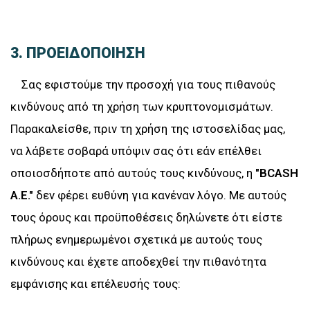
3. ΠΡΟΕΙΔΟΠΟΙΗΣΗ
Σας εφιστούμε την προσοχή για τους πιθανούς
κινδύνους από τη χρήση των κρυπτονομισμάτων.
Παρακαλείσθε, πριν τη χρήση της ιστοσελίδας μας,
να λάβετε σοβαρά υπόψιν σας ότι εάν επέλθει
οποιοσδήποτε από αυτούς τους κινδύνους, η
"BCASH
Α.Ε."
δεν φέρει ευθύνη για κανέναν λόγο. Με αυτούς
τους όρους και προϋποθέσεις δηλώνετε ότι είστε
πλήρως ενημερωμένοι σχετικά με αυτούς τους
κινδύνους και έχετε αποδεχθεί την πιθανότητα
εμφάνισης και επέλευσής τους: