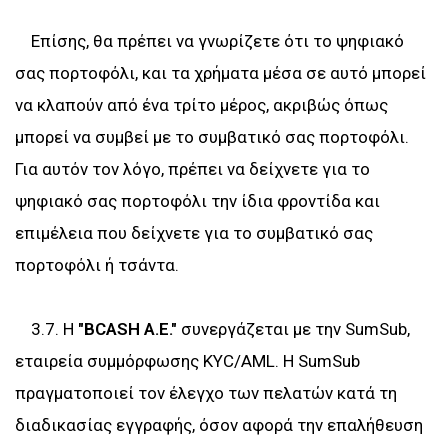
Επίσης, θα πρέπει να γνωρίζετε ότι το ψηφιακό
σας πορτοφόλι, και τα χρήματα μέσα σε αυτό μπορεί
να κλαπούν από ένα τρίτο μέρος, ακριβώς όπως
μπορεί να συμβεί με το συμβατικό σας πορτοφόλι.
Για αυτόν τον λόγο, πρέπει να δείχνετε για το
ψηφιακό σας πορτοφόλι την ίδια φροντίδα και
επιμέλεια που δείχνετε για το συμβατικό σας
πορτοφόλι ή τσάντα.
3.7. Η
"BCASH Α.Ε."
συνεργάζεται με την SumSub,
εταιρεία συμμόρφωσης KYC/AML. H SumSub
πραγματοποιεί τον έλεγχο των πελατών κατά τη
διαδικασίας εγγραφής, όσον αφορά την επαλήθευση