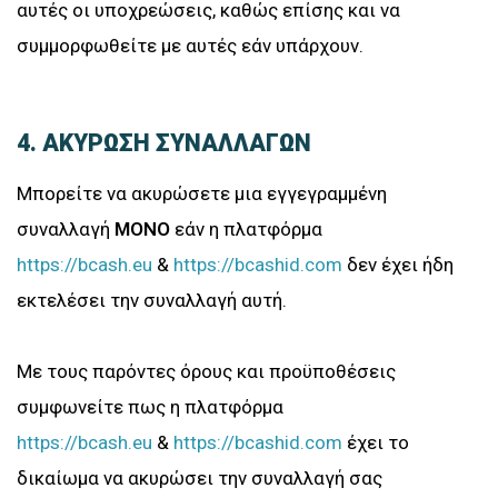
αυτές οι υποχρεώσεις, καθώς επίσης και να
συμμορφωθείτε με αυτές εάν υπάρχουν.
4. ΑΚΥΡΩΣΗ ΣΥΝΑΛΛΑΓΩΝ
Μπορείτε να ακυρώσετε μια εγγεγραμμένη
συναλλαγή
ΜΟΝΟ
εάν η πλατφόρμα
https://bcash.eu
&
https://bcashid.com
δεν έχει ήδη
εκτελέσει την συναλλαγή αυτή.
Με τους παρόντες όρους και προϋποθέσεις
συμφωνείτε πως η πλατφόρμα
https://bcash.eu
&
https://bcashid.com
έχει το
δικαίωμα να ακυρώσει την συναλλαγή σας