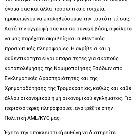
όνομά σας και άλλα προσωπικά στοιχεία,
προκειμένου να επαληθεύσουμε την ταυτότητά σας.
Κατά την εγγραφή σας και σε συνεχή βάση, οφείλετε
να μας παρέχετε ακριβείς και αυθεντικές
προσωπικές πληροφορίες. Η ακρίβεια και η
αυθεντικότητα είναι απαραίτητες για σκοπούς
καταπολέμησης της Νομιμοποίησης Εσόδων από
Εγκληματικές Δραστηριότητες και της
Χρηματοδότησης της Τρομοκρατίας, καθώς και κάθε
άλλου οικονομικού ή μη οικονομικού εγκλήματος. Για
περισσότερες πληροφορίες, ανατρέξτε στην
Πολιτική AML/KYC μας.
Έχετε την αποκλειστική ευθύνη να διατηρείτε