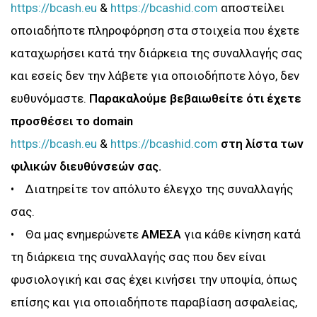
https://bcash.eu
&
https://bcashid.com
αποστείλει
οποιαδήποτε πληροφόρηση στα στοιχεία που έχετε
καταχωρήσει κατά την διάρκεια της συναλλαγής σας
και εσείς δεν την λάβετε για οποιοδήποτε λόγο, δεν
ευθυνόμαστε.
Παρακαλούμε βεβαιωθείτε ότι έχετε
προσθέσει το domain
https://bcash.eu
&
https://bcashid.com
στη λίστα των
φιλικών διευθύνσεών σας.
• Διατηρείτε τον απόλυτο έλεγχο της συναλλαγής
σας.
• Θα μας ενημερώνετε
ΑΜΕΣΑ
για κάθε κίνηση κατά
τη διάρκεια της συναλλαγής σας που δεν είναι
φυσιολογική και σας έχει κινήσει την υποψία, όπως
επίσης και για οποιαδήποτε παραβίαση ασφαλείας,