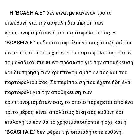
Η
"BCASH Α.Ε."
δεν είναι με κανέναν τρόπο
υπεύθυνη για την ασφαλή διατήρηση των
κρυπτονομισμάτων ή του πορτοφολιού σας. Η
"BCASH Α.Ε."
ουδέποτε οφείλει να σας αποζημιώσει
σε περίπτωση που χάσετε το πορτοφόλι σας. Είστε
το μοναδικό υπεύθυνο πρόσωπο για την αποθήκευση
και διατήρηση των κρυπτονομισμάτων σας και του
πορτοφολιού σας. Σε περίπτωση που έχετε ήδη ένα
πορτοφόλι για την αποθήκευση των
κρυπτονομισμάτων σας, το οποίο παρέχεται από ένα
τρίτο μέρος, είναι απολύτως δική σας ευθύνη και
επιλογή το εάν θα το χρησιμοποιήσετε ή όχι, και η
"BCASH Α.Ε."
δεν φέρει την οποιαδήποτε ευθύνη.