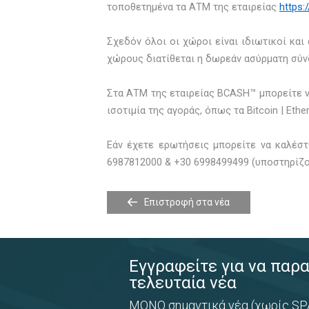
τοποθετημένα τα ΑΤΜ της εταιρείας
https:
Σχεδόν όλοι οι χώροι είναι ιδιωτικοί κα
χώρους διατίθεται η δωρεάν ασύρματη σύνδ
Στα ΑΤΜ της εταιρείας BCASH™ μπορείτε ν
ισοτιμία της αγοράς, όπως τα Bitcoin | Ether
Εάν έχετε ερωτήσεις μπορείτε να καλέσ
6987812000 & +30 6998499499 (υποστηρίζο
Επιστροφή στα νέα
Εγγραφείτε για να παρ
τελευταία νέα
ΜΟΝΟ σημαντικά νέα (χωρίς SP