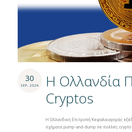
H Ολλανδία Π
30
SEP, 2024
Cryptos
H Ολλανδική Επιτροπή Κεφαλαιαγοράς εξέ
σχήματα pump-and-dump σε πολλές crypto