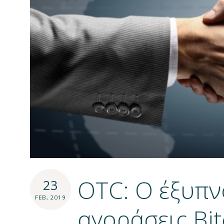
OTC: Ο έξυπν
23
FEB, 2019
αγοράσεις Bit