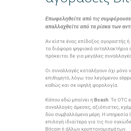
Επωφεληθείτε από τις συμφέρουσες
απαλλαχθείτε από τα ρίσκα των αν
Αν είστε ένας επίδοξος αγοραστής ή
τα διάφορα ψηφιακά ανταλλακτήρια σ
πρόκειται δε για μεγάλες συναλλαγέ
Οι συναλλαγές καταλήγουν όχι μόνο 
επιθυμητό, λόγω του λεγόμενου slipp
καθώς και σε υψηλή φορολογία.
Κάπου εδώ μπαίνει η
Bcash
. Το OTC
συναλλαγές άμεσες, αξιόπιστες, εχέ
δύο συμβαλλόμενα μέρη. Η υπηρεσία O
επιλογή ιδιαίτερα για τις πιο ογκώ
Bitcoin ή άλλων κρυπτονομισμάτων.