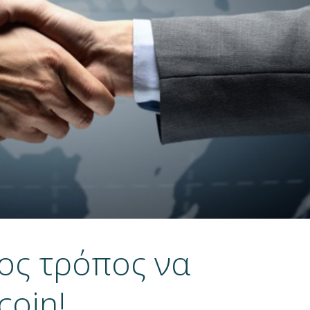
ος τρόπος να
coin!