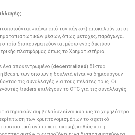
αλλαγές;
τοποιούνται «πάνω από τον πάγκο») αποκαλούνται οι
ρηματοπιστωτικών μέσων, όπως μετοχες, παράγωγα,
α οποία διαπραγματεύονται μέσω ενός δικτύου
ντρικής πλατφόρμας όπως το Χρηματιστήριο.
σε ένα αποκεντρωμένο (
decentralized
) δίκτυο
 Bcash, των οποίων η δουλειά είναι να δημιουργούν
ύοντας τις συναλλαγές για τους πελάτες τους. Οι
ενδυτές-traders επιλέγουν το OTC για τις συναλλαγές
τιστηριακών συμβολαίων είναι κυρίως το χαμηλότερο
ν περίπτωση των κρυπτονομισμάτων το σχετικό
ι ουσιαστικά ανύπαρκτο ακόμη), καθώς και η
γοραστές αυτών των προϊόντων να διαπραγματεύονται