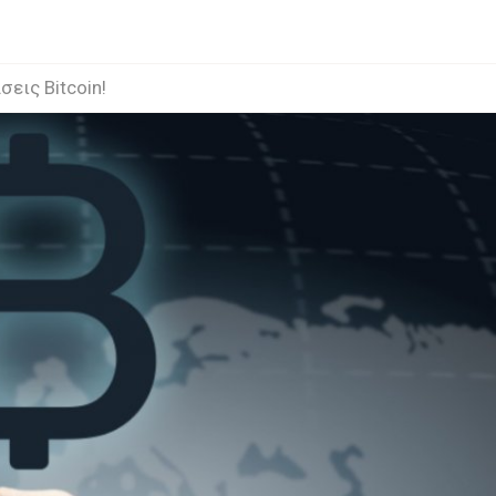
εις Bitcoin!