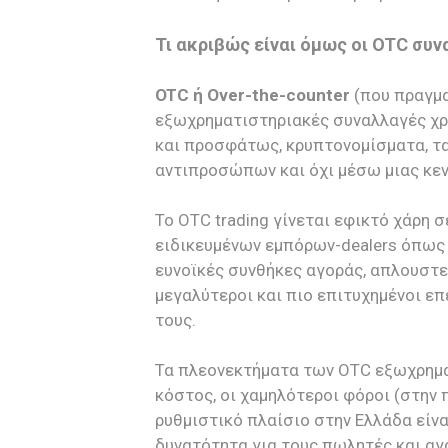
Τι ακριβώς είναι όμως οι OTC συν
OTC ή Over-the-counter
(που πραγμα
εξωχρηματιστηριακές συναλλαγές χ
και προσφάτως, κρυπτονομίσματα, τ
αντιπροσώπων και όχι μέσω μιας κε
Το OTC trading γίνεται εφικτό χάρη 
ειδικευμένων εμπόρων-dealers όπως η
ευνοϊκές συνθήκες αγοράς, απλουστε
μεγαλύτεροι και πιο επιτυχημένοι επ
τους.
Τα πλεονεκτήματα των OTC εξωχρημα
κόστος, οι χαμηλότεροι φόροι (στη
ρυθμιστικό πλαίσιο στην Ελλάδα είνα
δυνατότητα για τους πωλητές και α