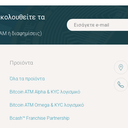
ακολουθείτε τα
AM ή διαφημίσεις)
Προϊόντα
Όλα τα προϊόντα
Bitcoin ATM Alpha & KYC λογισμικό
Bitcoin ATM Omega & KYC λογισμικό
Bcash™ Franchise Partnership