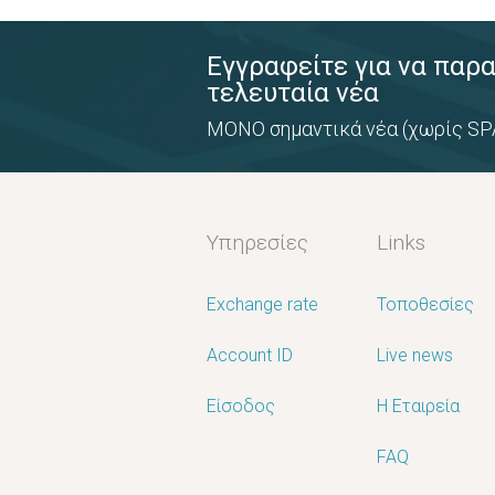
Εγγραφείτε για να παρ
τελευταία νέα
ΜΟΝΟ σημαντικά νέα (χωρίς SP
Υπηρεσίες
Links
Exchange rate
Τοποθεσίες
Account ID
Live news
Είσοδος
Η Εταιρεία
FAQ