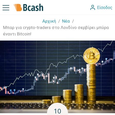
Είσοδος
Αρχική
Νέα
Μπαρ για crypto-traders στο Λονδίνο σερβίρει μπύρα
έναντι Bitcoin!
10