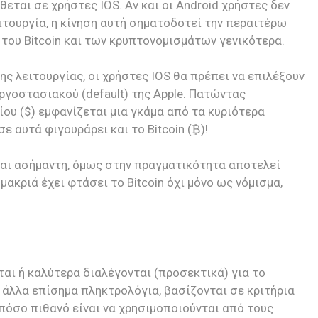
θεται σε χρήστες IOS. Αν και οι Android χρήστες δεν
ιτουργία, η κίνηση αυτή σηματοδοτεί την περαιτέρω
του Bitcoin και των κρυπτονομισμάτων γενικότερα.
ης λειτουργίας, οι χρήστες IOS θα πρέπει να επιλέξουν
ργοστασιακού (default) της Apple. Πατώντας
ου ($) εμφανίζεται μια γκάμα από τα κυριότερα
ε αυτά φιγουράρει και το Bitcoin (₿)!
 και ασήμαντη, όμως στην πραγματικότητα αποτελεί
ακριά έχει φτάσει το Bitcoin όχι μόνο ως νόμισμα,
ται ή καλύτερα διαλέγονται (προσεκτικά) για το
 άλλα επίσημα πληκτρολόγια, βασίζονται σε κριτήρια
πόσο πιθανό είναι να χρησιμοποιούνται από τους