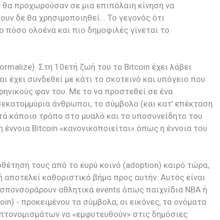
ν θα προχωρούσαν σε μια επιπόλαιη κίνηση να
υν δε θα χρησιμοποιηθεί... Το γεγονός ότι
ο πόσο ολοένα και πιο δημοφιλές γίνεται το
ormalize). Στη 10ετή ζωή του το Bitcoin έχει λάβει
 έχει συνδεθεί με κάτι το σκοτεινό και υπόγειο που
ρηνικούς φαν του. Με το να προστεθεί σε ένα
εκατομμύρια άνθρωποι, το σύμβολο (και κατ' επέκταση
κατά κάποιο τρόπο στο μυαλό και το υποσυνείδητο του
 έννοια Bitcoin «κανονικοποιείται» όπως η έννοια του
θέτησή τους από το ευρύ κοινό (adoption) καιρό τώρα,
ή αποτελεί καθοριστικό βήμα προς αυτήν. Αυτός είναι
ς σπονσοράρουν αθλητικά events όπως παιχνίδια ΝΒΑ ή
n) - προκειμένου τα σύμβολα, οι εικόνες, τα ονόματα
ρυπτονομισμάτων να «εμφυτευθούν» στις δημόσιες