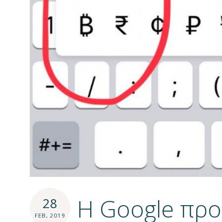
Η Google προ
28
FEB, 2019