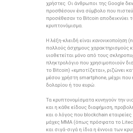
χρήστες. Οι άνθρωποι της Google δε
προσθέσουν ένα σύμβολο που πιστεύο
προσέθεσαν το Bitcoin αποδεικνύει τ
κρυπτονόμισμα.
Η λέξη-κλειδή είναι
κανονικοποίηση
(n
πολλούς άσχημους χαρακτηρισμούς και
υιοθετείται μόνο από τους σκληροπυ
πληκτρολόγιο που χρησιμοποιούν δισ
το Bitcoin) «εμποτίζεται», ριζώνει 
μέσου χρήστη smartphone, μέχρι που η
δολαρίου ή του ευρώ.
Τα κρυπτονομίσματα κυνηγούν την υιο
και η κάθε είδους διαφήμιση, προβολ
και ο λόγος που blockchain εταιρείε
μάχες ΜΜΑ (όπως πρόσφατα το Litecoi
και σιγά-σιγά η ίδια η έννοια των κ