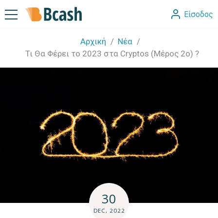
Είσοδος
Αρχική
Νέα
Τι Θα Φέρει το 2023 στα Cryptos (Μέρος 2ο) ?
30
DEC, 2022