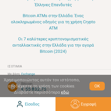
Έλληνες Επενδυτές
Bitcoin ATMs στην Ελλάδα: Ένας
ολοκληρωμένος οδηγός για τη χρήση Crypto
ATM
Οι 7 καλύτερες κρυπτονομισματικές
ανταλλακτικές στην Ελλάδα για την αγορά
Bitcoin (2024)
ΙΣΟΤΙΜΊΑ
Με βάση
Exchange
Χρησιμοποιώντας αυτόν τον ιστότοπο,
Bitcoin
αποδέχεστε τη χρήση των cookies.
OK
€ 55 832,75
Διαβάστε περισσότερα
εδώ
Ethereum
Είσοδος
Εγγραφή
€ 1 649,21